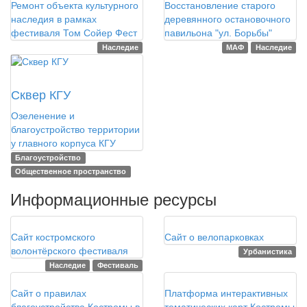
Ремонт объекта культурного
Восстановление старого
наследия в рамках
деревянного остановочного
фестиваля Том Сойер Фест
павильона "ул. Борьбы"
Наследие
МАФ
Наследие
2021
Сквер КГУ
Озеленение и
благоустройство территории
у главного корпуса КГУ
Благоустройство
Общественное пространство
Информационные ресурсы
2024
2024
Сайт костромского
Сайт о велопарковках
волонтёрского фестиваля
Урбанистика
Наследие
Фестиваль
2020
2019
Сайт о правилах
Платформа интерактивных