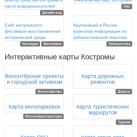
благоустройства Костромы в
тематических карт Костромы
части информносителей
ГИС
Дизайн-код
2018
2018
Сайт костромского
Крупнейший в России
фестиваля восстановления
агрегатор информации по
исторической среды
урбанистической тематике
Наследие
Фестиваль
Урбанистика
Интерактивные карты Костромы
2024
2023
Волонтёрские проекты
Карта дорожных
и городской активизм
ремонтов
Волонтёрство
Дороги
2023
2022
Карта велопарковок
Карта туристических
маршрутов
Велоинфраструктура
Туризм
2022
2021