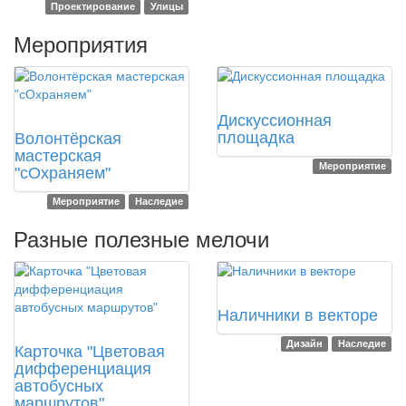
Проектирование
Улицы
Мероприятия
2020
2020
Дискуссионная
площадка
Волонтёрская
мастерская
Мероприятие
"сОхраняем"
Мероприятие
Наследие
Разные полезные мелочи
2021
Наличники в векторе
2023
Дизайн
Наследие
Карточка "Цветовая
дифференциация
автобусных
маршрутов"