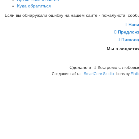
Куда обратиться
Если вы обнаружили ошибку на нашем сайте - пожалуйста, сооб
Напи
Предлож
Присое
Мы в соцсетях
Сделано в
Костроме с любовью
Создание сайта -
SmartCore Studio
. Icons by
Flat