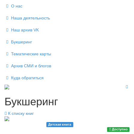
О нас
Наша деятельность
Наш архив VK
Букшеринг
Тематические карты
Архив СМИ и блогов
Куда обратиться
Букшеринг
К списку книг
Детская книга
64 стр.
Доступно
Эрика Файви