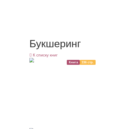
Букшеринг
К списку книг
Книга
336 стр.