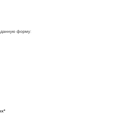
те данную форму:
ых*