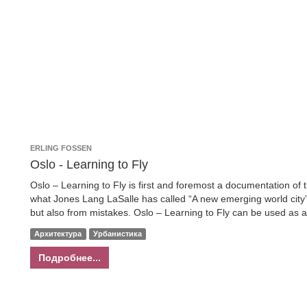
ERLING FOSSEN
Oslo - Learning to Fly
Oslo – Learning to Fly is first and foremost a documentation of t
what Jones Lang LaSalle has called “A new emerging world city”. 
but also from mistakes. Oslo – Learning to Fly can be used as a too
Архитектура
Урбанистика
Подробнее...